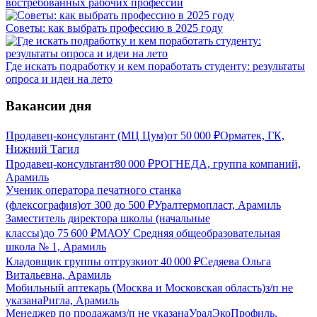
востребованных рабочих профессий
Советы: как выбрать профессию в 2025 году
Где искать подработку и кем поработать студенту: результаты
опроса и идеи на лето
Вакансии дня
Продавец-консультант (МЦ Цум)
от
50 000
₽
Орматек, ГК,
Нижний Тагил
Продавец-консультант
80 000
₽
РОГНЕДА, группа компаний,
Арамиль
Ученик оператора печатного станка
(флексография)
от
300
до
500
₽
Уралтермопласт, Арамиль
Заместитель директора школы (начальные
классы)
до
75 600
₽
МАОУ Средняя общеобразовательная
школа № 1, Арамиль
Кладовщик группы отгрузки
от
40 000
₽
Седяева Ольга
Витальевна, Арамиль
Мобильный аптекарь (Москва и Московская область)
з/п не
указана
Ригла, Арамиль
Менеджер по продажам
з/п не указана
УралЭкоПрофиль,