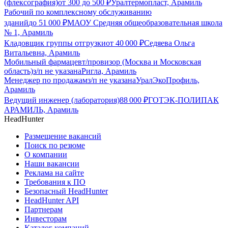
(флексография)
от
300
до
500
₽
Уралтермопласт, Арамиль
Рабочий по комплексному обслуживанию
зданий
до
51 000
₽
МАОУ Средняя общеобразовательная школа
№ 1, Арамиль
Кладовщик группы отгрузки
от
40 000
₽
Седяева Ольга
Витальевна, Арамиль
Мобильный фармацевт/провизор (Москва и Московская
область)
з/п не указана
Ригла, Арамиль
Менеджер по продажам
з/п не указана
УралЭкоПрофиль,
Арамиль
Ведущий инженер (лаборатория)
88 000
₽
ГОТЭК-ПОЛИПАК
АРАМИЛЬ, Арамиль
HeadHunter
Размещение вакансий
Поиск по резюме
О компании
Наши вакансии
Реклама на сайте
Требования к ПО
Безопасный HeadHunter
HeadHunter API
Партнерам
Инвесторам
Каталог компаний