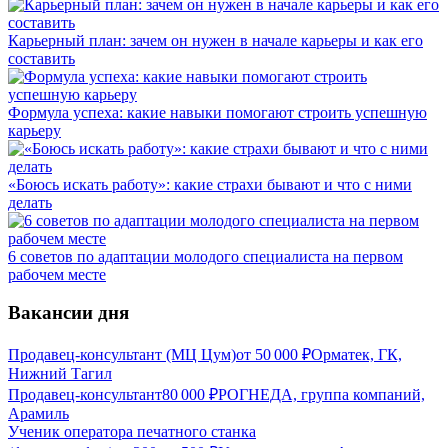
Карьерный план: зачем он нужен в начале карьеры и как его
составить
Формула успеха: какие навыки помогают строить успешную
карьеру
«Боюсь искать работу»: какие страхи бывают и что с ними
делать
6 советов по адаптации молодого специалиста на первом
рабочем месте
Вакансии дня
Продавец-консультант (МЦ Цум)
от
50 000
₽
Орматек, ГК,
Нижний Тагил
Продавец-консультант
80 000
₽
РОГНЕДА, группа компаний,
Арамиль
Ученик оператора печатного станка