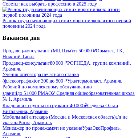
Советы: как выбрать профессию в 2025 году
Рынок труда начинающих синих воротничков: итоги первой
половины 2024 года
Вакансии дня
Продавец-консультант (МЦ Цум)
от
50 000
₽
Орматек, ГК,
Нижний Тагил
Продавец-консультант
80 000
₽
РОГНЕДА, группа компаний,
Арамиль
Ученик оператора печатного станка
(флексография)
от
300
до
500
₽
Уралтермопласт, Арамиль
Рабочий по комплексному обслуживанию
зданий
до
51 000
₽
МАОУ Средняя общеобразовательная школа
№ 1, Арамиль
Кладовщик группы отгрузки
от
40 000
₽
Седяева Ольга
Витальевна, Арамиль
Мобильный аптекарь (Москва и Московская область)
з/п не
указана
Ригла, Арамиль
Менеджер по продажам
з/п не указана
УралЭкоПрофиль,
Арамиль