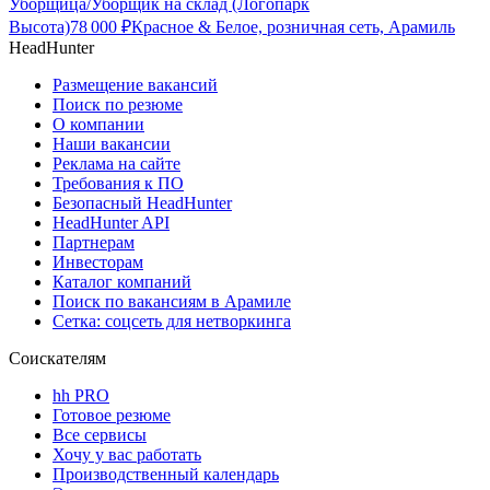
Уборщица/Уборщик на склад (Логопарк
Высота)
78 000
₽
Красное & Белое, розничная сеть, Арамиль
HeadHunter
Размещение вакансий
Поиск по резюме
О компании
Наши вакансии
Реклама на сайте
Требования к ПО
Безопасный HeadHunter
HeadHunter API
Партнерам
Инвесторам
Каталог компаний
Поиск по вакансиям в Арамиле
Сетка: соцсеть для нетворкинга
Соискателям
hh PRO
Готовое резюме
Все сервисы
Хочу у вас работать
Производственный календарь