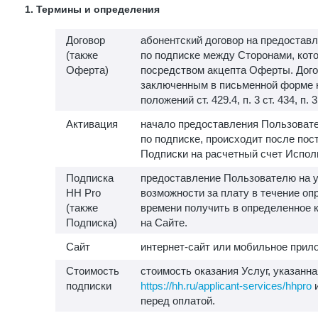
1. Термины и определения
Договор
абонентский договор на предоставл
(также
по подписке между Сторонами, кот
Оферта)
посредством акцепта Оферты. Дого
заключенным в письменной форме 
положений ст. 429.4, п. 3 ст. 434, п. 
Активация
начало предоставления Пользовате
по подписке, происходит после пос
Подписки на расчетный счет Испол
Подписка
предоставление Пользователю на у
HH Pro
возможности за плату в течение о
(также
времени получить в определенное 
Подписка)
на Сайте.
Сайт
интернет-сайт или мобильное прило
Стоимость
стоимость оказания Услуг, указанна
подписки
https://hh.ru/applicant-services/hhpro
и
перед оплатой.