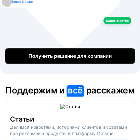
Борис Кашко
Юлия Изоитко
Александр Кулагин
Даниил Макаров
Екатерина Лазаренко
Юлия Изоитко
Получить решение для компании
Поддержим и
всё
расскажем
Статьи
Делимся новостями, историями клиентов и советами
про рекламные продукты и платформу Clickme