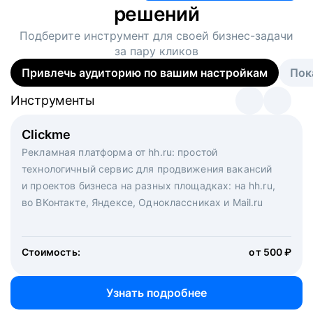
решений
Подберите инструмент для своей
бизнес-задачи
за пару кликов
Привлечь аудиторию по вашим настройкам
Пок
Инструменты
Инструменты
Инструменты
Виртуальный рекрутер
Clickme
Вакансия дня
Массовый подбор под ключ. Решите, сколько
Рекламная платформа от hh.ru: простой
Рекламный формат для вакансий на главной странице
кандидатов и когда вам нужно, и за дело возьмутся
технологичный сервис для продвижения вакансий
hh.ru. Увеличивает количество откликов
маркетологи, рекрутеры и проектные менеджеры
и проектов бизнеса на разных площадках: на hh.ru,
hh.ru с целым набором digital-инструментов
во ВКонтакте, Яндексе, Одноклассниках и Mail.ru
Стоимость:
от 200 000 ₽
Узнать подробнее
Стоимость:
от 500 ₽
Узнать подробнее
Узнать подробнее