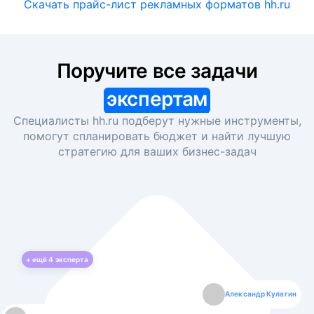
Скачать прайс-лист рекламных форматов hh.ru
Поручите все задачи
экспертам
Специалисты hh.ru подберут нужные инструменты,
помогут спланировать бюджет и найти лучшую
стратегию для ваших
бизнес-задач
+ ещё
4
эксперта
Екатерина Лазаренко
Александр Кулагин
Даниил Макаров
Борис Кашко
Юлия Изоитко