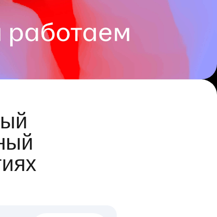
ый
ный
гиях