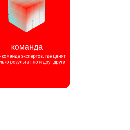
команда
команда экспертов, где ценят
лько результат, но и друг друга