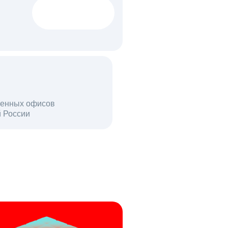
1522 тыс
вакансий
18 млн
енных офисов
й России
пользователей в день