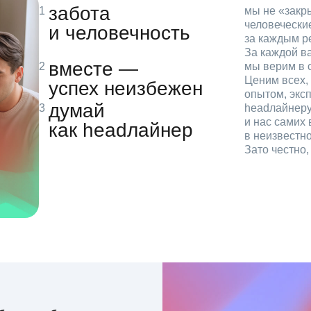
забота
мы не «зак
человечески
и человечность
за каждым р
За каждой в
вместе —
мы верим в с
Ценим всех, 
успех неизбежен
опытом, эксп
думай
headлайнеру
и нас самих 
как headлайнер
в неизвестн
Зато честно