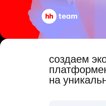
создаем эк
платформен
на уникаль