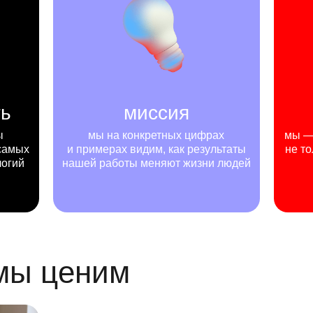
ть
миссия
ы
мы на конкретных цифрах
мы — 
самых
и примерах видим, как результаты
не то
логий
нашей работы меняют жизни людей
 мы ценим