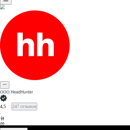
ООО
HeadHunter
4,5
247 отзывов
·