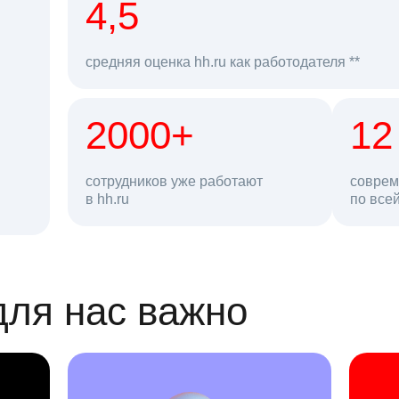
рд
4,5
средняя оценка hh.ru как работодателя **
2000+
68 млн
12
сотрудников уже работают
соврем
в hh.ru
резюме в базе
по все
ансии
для нас важно