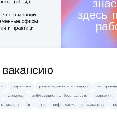
знае
оты: гибрид,
здесь 
 счёт компании
ременные офисы
раб
ии и практики
 вакансию
ты
разработка
развитие бизнеса и продажи
тестирован
финансы
информационная безопасность
маркетинг
 капиталов
hr
axo
информационные технологии
ю