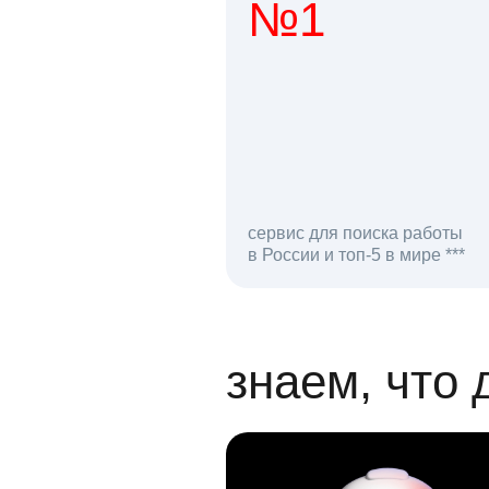
№1
1 мл
сервис для поиска работы
в России и топ-5 в мире ***
откликов на вак
знаем, что 