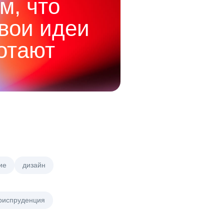
м, что
твои идеи
отают
ие
дизайн
риспруденция