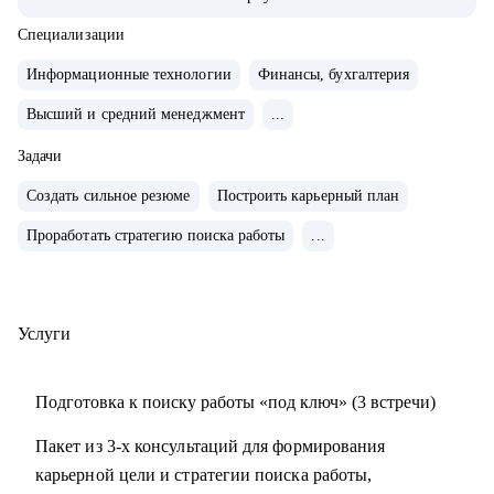
сферах продаж, финансов, ИТ, разработки, технического
консалтинга.
Специализации
• Сертифицированный карьерный коуч и эксперт по
Информационные технологии
Финансы, бухгалтерия
оценке сильных сторон (JOBEQ, Hogan).
Высший и средний менеджмент
...
• Провела 10 000+ собеседований.
• 10+ лет в карьерном консультировании.
Задачи
• 3 000+ часов карьерных консультаций, 100+ успешных
Создать сильное резюме
Построить карьерный план
кейсов по трудоустройству, 500+ кейсов по построению
карьерного трека и смены профессии.
Проработать стратегию поиска работы
...
• Мои клиенты работают в крупнейших компаниях РФ:
VK, Яндекс, Сбертех, Озон и других.
Услуги
С чем помогу:
• Оценю ваши сильные стороны, определю стратегию
Подготовка к поиску работы «под ключ» (3 встречи)
вашего позиционирования на рынке труда.
• Помогу составить структурированное и работающее на
Пакет из 3-х консультаций для формирования
вас резюме.
карьерной цели и стратегии поиска работы,
• Составлю резюме так, чтобы оно отражало вашу