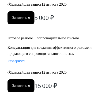
логистики, HR, юриспруденции.
Ближайшая запись
12 августа 2026
• Тем, кто готов выйти на новый уровень карьеры,
заинтересован в повышении и изменении траектории
5 000
₽
Записаться
карьерного развития.
• Тем, кому необходимо оценить свои сильные и слабые
стороны и выработать стратегию карьерного развития,
Готовое резюме + сопроводительное письмо
преодолеть "карьерный потолок", проработать
"выгорание".
Консультация для создания эффективного резюме и
продающего сопроводительного письма.
Развернуть
Ближайшая запись
12 августа 2026
15 000
₽
Записаться