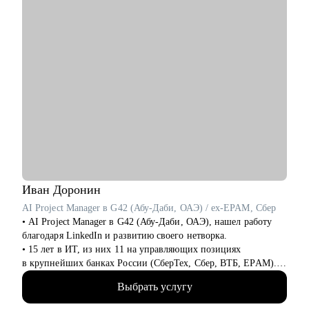
• Начинающим менеджерам с командой в подчинении.
• Компаниям, выстраивающим процесс рекрутмента с нуля.
Иван
Доронин
AI Project Manager в G42 (Абу-Даби, ОАЭ) / ex-EPAM, Сбер
• AI Project Manager в G42 (Абу-Даби, ОАЭ), нашел работу
благодаря LinkedIn и развитию своего нетворка.
• 15 лет в ИТ, из них 11 на управляющих позициях
в крупнейших банках России (СберТех, Сбер, ВТБ, EPAM).
• Прошел путь от администратора проектов до тимлида
Выбрать услугу
группы проджектов (7 человек) за 4 года.
• Карьерный консультант и специалист по развитию