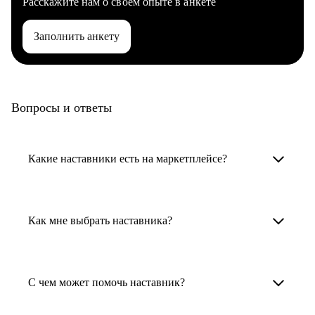
Расскажите нам о своем опыте в анкете
Заполнить анкету
Вопросы и ответы
Какие наставники есть на маркетплейсе?
Карьерные наставники — это HR-
специалисты, карьерные консультанты,
Как мне выбрать наставника?
психологи, резюмерайтеры и менторы.
Умный поиск поможет в три клика выбрать
Менторы работают в ИТ, дизайне, других
наставника для достижения вашей цели.
С чем может помочь наставник?
узкоспециализированных сферах. Они
помогут прокачать навыки, построить