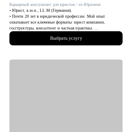
строить карьеру за рубежом
Карьерный консультант для юристов / ex-Юралинк
• Руководителям и тем, кто хочет дорасти до управленческих
• Юрист, к.ю.н., LL.M (Германия).
позиций
• Почти 20 лет в юридической профессии. Мой опыт
охватывает все ключевые форматы: юрист компании,
госструктуры, консалтинг и частная практика.
• Более 14 лет работала с иностранными компаниями со всего
Выбрать услугу
мира, оказывая им юридические услуги в России.
• Автор статей в топовых юридических журналах.
• Автор карьерного подкаста для юристов Юрист без границ
• Модератор юридических фокус-групп
• Более 2 лет занимаюсь карьерным консультированием.
Прошла 2 обучения по специализированным программам:
Карьерный консультант и Карьерный консультант для
юристов.
• Аккредитованный консультант при проекте «Карьера
юриста».
• Веду телеграм-канал об управлении карьерой, являюсь
спикером по теме карьеры и развития юристов.
• Говорю на английском, немецком, нидерландском и
французском языках.
• Автор книги "Проект "Иностранный". Книга для тех, кто
устал от бесконечной учебы и хочет получить результат в