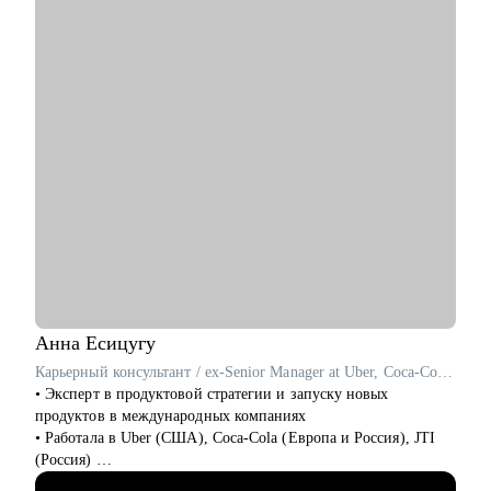
1500 тестов в среднем в 3.5 раза.
• Юристам при переезде в другую страну — выстроить
стратегию поиска работы и карьерного развития в другой
С чем помогу:
стране.
• Расскажу как перейти в IT из другой сферы. Расскажу про
специфику работы в IT-компаниях.
• Помогу написать сильное резюме, которое приведет вас к
офферу.
• Напишу индивидуальный план развития карьеры/навыков.
• Помогу подготовиться к собеседованию и получить оффер.
• Научу писать тесты на Python. Помогу стартануть
автоматизацию на вашем проекте.
• Если вы тимлид, помогу организовать командные процессы,
улучшить взаимодействие с бизнесом, презентовать
результаты работы команды.
• Расскажу, как организовать процесс найма в команду.
Анна
Есицугу
Кому могу помочь:
Карьерный консультант / ex-Senior Manager at Uber, Coca-Cola, JTI
• Инженерам по тестированию / QA (junior, middle, senior,
• Эксперт в продуктовой стратегии и запуску новых
lead).
продуктов в международных компаниях
• Всем, кто только собирается начать работать в области QA
• Работала в Uber (США), Coca-Cola (Европа и Россия), JTI
или в IT.
(Россия)
• Тем, кто не может найти первую работу в IT.
• Разносторонний опыт работы в крупных компаниях: