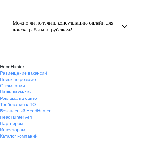
резюме под международные стандарты
текущем месте работы и о том, кому он будет
Профессиональная помощь в поиске работы
и рекомендации по прохождению интервью.
полезен, с какими запросами работает.
за границей включает подготовку резюме
Можно ли получить консультацию онлайн для
Вы точно найдёте того, кто вам нужен!
на иностранном языке, подбор вакансий,
поиска работы за рубежом?
адаптацию к международному рынку труда
Да, карьерные эксперты hh.ru оказывают
и советы по успешному трудоустройству.
помощь в поиске работы за границей онлайн,
помогая выбрать страну, вакансию, а также
HeadHunter
эффективно пройти все этапы собеседования.
Размещение вакансий
Поиск по резюме
О компании
Наши вакансии
Реклама на сайте
Требования к ПО
Безопасный HeadHunter
HeadHunter API
Партнерам
Инвесторам
Каталог компаний