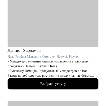
Даниил
Харламов
Head Product Manager в Ozon / ex-Huawei, Playrix
• Менеджер с 9-летним опытом управления в ключевых
продуктах (Huawei, Playrix, Ozon).
• Руковожу командой продуктовых менеджеров в Ozon.
Развиваю веб-сервисы, внутренние продукты, чат-боты с
применением LLM.
Выбрать услугу
• Внедряю использование данных, как продукт.
• Провел более 700 консультаций на карьерные и
менеджерские темы.
• Вместе с подопечными составили более 300 резюме для РФ
и Европы.