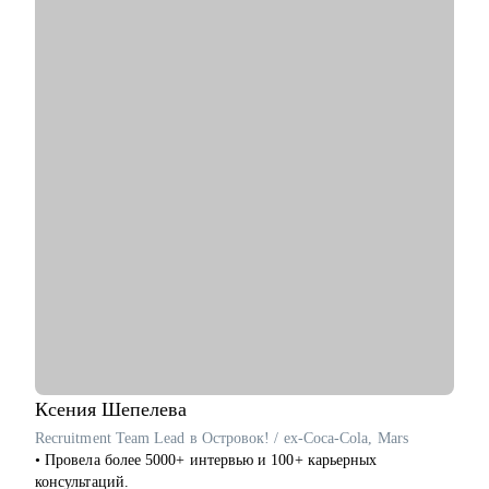
• Мои клиенты нашли работу в Авито, Яндекс, Ozon, Revolut,
Nvidia, Simple Club и др.
С чем помогу:
• с подготовкой к найму в зарубежную и российскую команду
• с переходом в IT, профориентацией и выстраиванием
карьерного плана
• консультирую команды для развития бизнесов
• с подготовкой к техническим собеседованиям.
Кому могу помочь:
• проконсультирую проджект менеджеров, продакт
менеджеров, аналитиков, дизайнеров, разработчиков.
• помогаю всем со входом в IT и геймдев по РФ и зарубежом.
Ксения
Шепелева
Recruitment Team Lead в Островок! / ex-Coca-Cola, Mars
• Провела более 5000+ интервью и 100+ карьерных
консультаций.