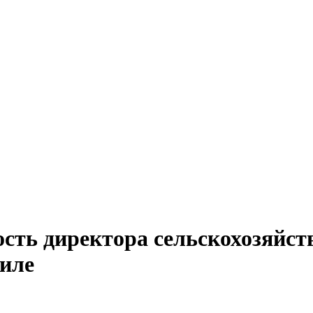
сть директора сельскохозяйст
миле