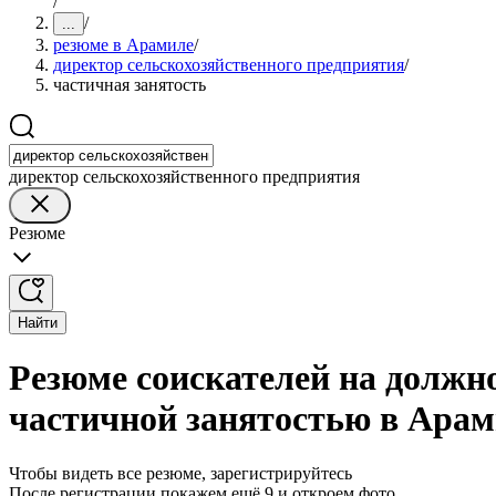
/
/
...
резюме в Арамиле
/
директор сельскохозяйственного предприятия
/
частичная занятость
директор сельскохозяйственного предприятия
Резюме
Найти
Резюме соискателей на должно
частичной занятостью в Ара
Чтобы видеть все резюме, зарегистрируйтесь
После регистрации покажем ещё 9 и откроем фото