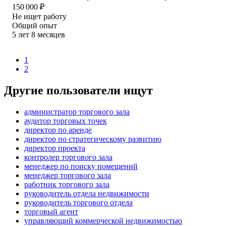
150 000
₽
Не ищет работу
Общий опыт
5
лет
8
месяцев
1
2
Другие пользователи ищут
администратор торгового зала
аудитор торговых точек
директор по аренде
директор по стратегическому развитию
директор проекта
контролер торгового зала
менеджер по поиску помещений
менеджер торгового зала
работник торгового зала
руководитель отдела недвижимости
руководитель торгового отдела
торговый агент
управляющий коммерческой недвижимостью