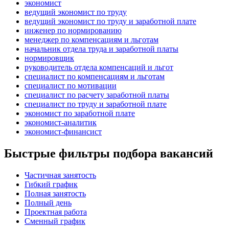
экономист
ведущий экономист по труду
ведущий экономист по труду и заработной плате
инженер по нормированию
менеджер по компенсациям и льготам
начальник отдела труда и заработной платы
нормировщик
руководитель отдела компенсаций и льгот
специалист по компенсациям и льготам
специалист по мотивации
специалист по расчету заработной платы
специалист по труду и заработной плате
экономист по заработной плате
экономист-аналитик
экономист-финансист
Быстрые фильтры подбора вакансий
Частичная занятость
Гибкий график
Полная занятость
Полный день
Проектная работа
Сменный график