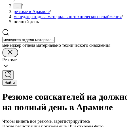
/
/
...
резюме в Арамиле
/
менеджер отдела материально технического снабжения
/
полный день
менеджер отдела материально технического снабжения
Резюме
Найти
Резюме соискателей на должн
на полный день в Арамиле
Чтобы видеть все резюме, зарегистрируйтесь
После регистрации покажем ещё 10 и откроем фото