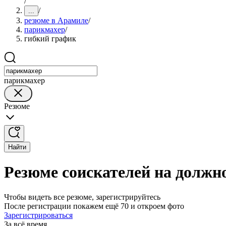
/
/
...
резюме в Арамиле
/
парикмахер
/
гибкий график
парикмахер
Резюме
Найти
Резюме соискателей на должн
Чтобы видеть все резюме, зарегистрируйтесь
После регистрации покажем ещё 70 и откроем фото
Зарегистрироваться
За всё время