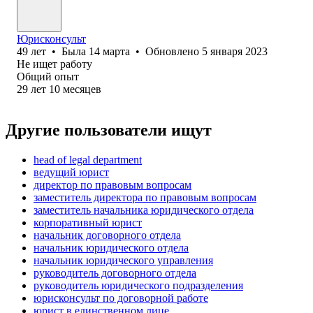
Юрисконсульт
49
лет
•
Была
14 марта
•
Обновлено
5 января 2023
Не ищет работу
Общий опыт
29
лет
10
месяцев
Другие пользователи ищут
head of legal department
ведущий юрист
директор по правовым вопросам
заместитель директора по правовым вопросам
заместитель начальника юридического отдела
корпоративный юрист
начальник договорного отдела
начальник юридического отдела
начальник юридического управления
руководитель договорного отдела
руководитель юридического подразделения
юрисконсульт по договорной работе
юрист в единственном лице