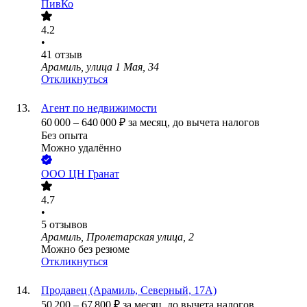
ПивКо
4.2
•
41
отзыв
Арамиль, улица 1 Мая, 34
Откликнуться
Агент по недвижимости
60 000
–
640 000
₽
за месяц,
до вычета налогов
Без опыта
Можно удалённо
ООО
ЦН Гранат
4.7
•
5
отзывов
Арамиль, Пролетарская улица, 2
Можно без резюме
Откликнуться
Продавец (Арамиль, Северный, 17А)
50 200
–
67 800
₽
за месяц,
до вычета налогов