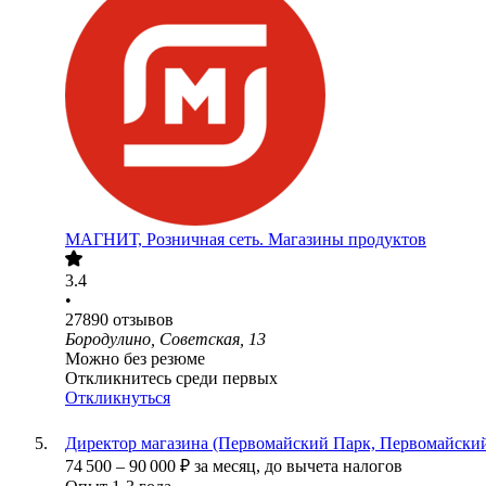
МАГНИТ, Розничная сеть. Магазины продуктов
3.4
•
27890
отзывов
Бородулино, Советская, 13
Можно без резюме
Откликнитесь среди первых
Откликнуться
Директор магазина (Первомайский Парк, Первомайский
74 500
–
90 000
₽
за месяц,
до вычета налогов