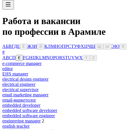
Работа и вакансии
по профессии в Арамиле
А
Б
В
Г
Д
Е
Ж
З
И
К
Л
М
Н
О
П
Р
С
Т
У
Ф
Х
Ц
Ч
Ш
Э
Ю
Ё
Й
Щ
Ы
Я
#
A
B
C
D
F
G
H
I
J
K
L
M
N
O
P
Q
R
S
T
U
V
W
X
E
Y
Z
e-commerce manager
editor
EHS manager
electrical design engineer
electrical engineer
electrical supervisor
email marketing manager
email-маркетолог
embedded developer
embedded software developer
embedded software engineer
engineering manager
2
english teacher