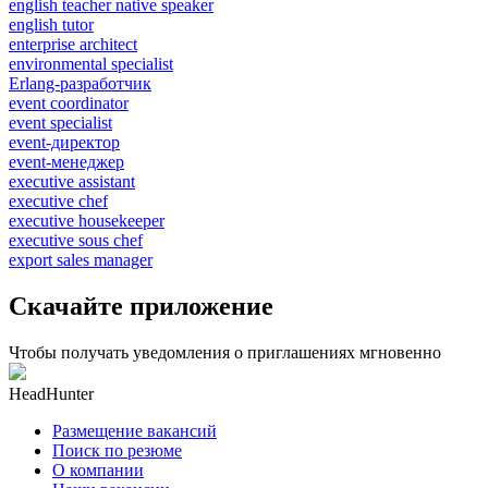
english teacher native speaker
english tutor
enterprise architect
environmental specialist
Erlang-разработчик
event coordinator
event specialist
event-директор
event-менеджер
executive assistant
executive chef
executive housekeeper
executive sous chef
export sales manager
Скачайте приложение
Чтобы получать уведомления о приглашениях мгновенно
HeadHunter
Размещение вакансий
Поиск по резюме
О компании