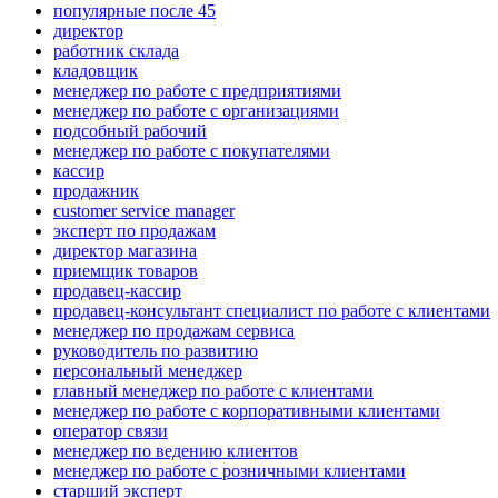
популярные после 45
директор
работник склада
кладовщик
менеджер по работе с предприятиями
менеджер по работе с организациями
подсобный рабочий
менеджер по работе с покупателями
кассир
продажник
customer service manager
эксперт по продажам
директор магазина
приемщик товаров
продавец-кассир
продавец-консультант специалист по работе с клиентами
менеджер по продажам сервиса
руководитель по развитию
персональный менеджер
главный менеджер по работе с клиентами
менеджер по работе с корпоративными клиентами
оператор связи
менеджер по ведению клиентов
менеджер по работе с розничными клиентами
старший эксперт