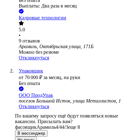
Без опыта
Выплаты: Два раза в месяц
Кадровые технологии
5.0
•
9
отзывов
Арамиль, Октябрьская улица, 171Б
Можно без резюме
Откликнуться
Упаковщик
от
70 000
₽
за месяц,
на руки
Без опыта
ООО
ПродУпак
поселок Большой Исток, улица Металлистов, 1
Откликнуться
По вашему запросу ещё будут появляться новые
вакансии. Присылать вам?
фасовщик
Арамиль
4/4
4/3
еще 8
В мессенджер
На почту