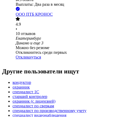
Выплаты: Два раза в месяц
ООО
ПТБ КРОНОС
4.9
•
10
отзывов
Екатеринбург
Динамо
и еще
3
Можно без резюме
Откликнитесь среди первых
Откликнуться
Другие пользователи ищут
кондуктор
охранник
специалист 1С
старший контролер
охранник (с лицензией)
специалист по сверкам
специалист по производственному учету
специалист видеонаблюдения