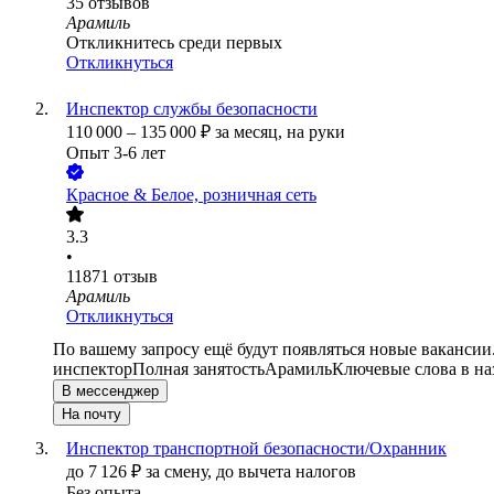
35
отзывов
Арамиль
Откликнитесь среди первых
Откликнуться
Инспектор службы безопасности
110 000
–
135 000
₽
за месяц,
на руки
Опыт 3-6 лет
Красное & Белое, розничная сеть
3.3
•
11871
отзыв
Арамиль
Откликнуться
По вашему запросу ещё будут появляться новые вакансии
инспектор
Полная занятость
Арамиль
Ключевые слова в на
В мессенджер
На почту
Инспектор транспортной безопасности/Охранник
до
7 126
₽
за смену,
до вычета налогов
Без опыта