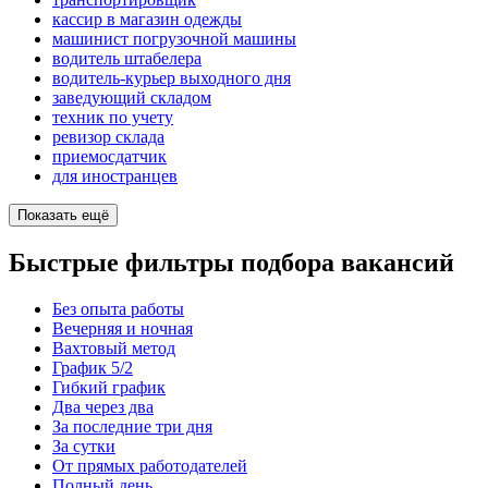
кассир в магазин одежды
машинист погрузочной машины
водитель штабелера
водитель-курьер выходного дня
заведующий складом
техник по учету
ревизор склада
приемосдатчик
для иностранцев
Показать ещё
Быстрые фильтры подбора вакансий
Без опыта работы
Вечерняя и ночная
Вахтовый метод
График 5/2
Гибкий график
Два через два
За последние три дня
За сутки
От прямых работодателей
Полный день