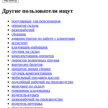
На почту
Другие пользователи ищут
популярные для пенсионеров
оператор склада
разнорабочий
сборщик
администратор по работе с клиентами
ассистент
кладовщик-наборщик
грузчик на склад
комплектовщик-оператор
директор розничных продаж
контролер билетов
оператор линии сборки
грузчик-комплектовщик
мобильный продавец-кассир
подсобный рабочий на производство
менеджер по складу
помощник кладовщика
водитель-курьер
разнорабочий на производство
водитель ричтрака
транспортировщик