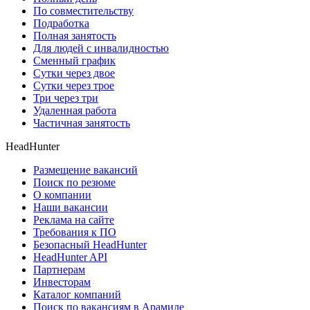
По совместительству
Подработка
Полная занятость
Для людей с инвалидностью
Сменный график
Сутки через двое
Сутки через трое
Три через три
Удаленная работа
Частичная занятость
HeadHunter
Размещение вакансий
Поиск по резюме
О компании
Наши вакансии
Реклама на сайте
Требования к ПО
Безопасный HeadHunter
HeadHunter API
Партнерам
Инвесторам
Каталог компаний
Поиск по вакансиям в Арамиле