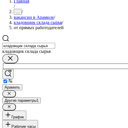
Главная
/
/
...
вакансии в Арамиле
/
кладовщик склада сырья
/
от прямых работодателей
кладовщик склада сырья
Арамиль
Другие параметры
1
График
Рабочие часы