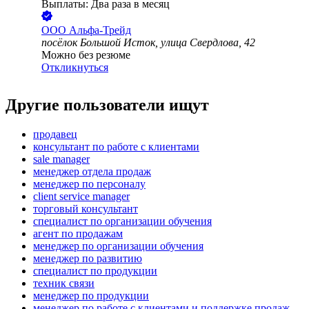
Выплаты: Два раза в месяц
ООО
Альфа-Трейд
посёлок Большой Исток, улица Свердлова, 42
Можно без резюме
Откликнуться
Другие пользователи ищут
продавец
консультант по работе с клиентами
sale manager
менеджер отдела продаж
менеджер по персоналу
client service manager
торговый консультант
специалист по организации обучения
агент по продажам
менеджер по организации обучения
менеджер по развитию
специалист по продукции
техник связи
менеджер по продукции
менеджер по работе с клиентами и поддержке продаж