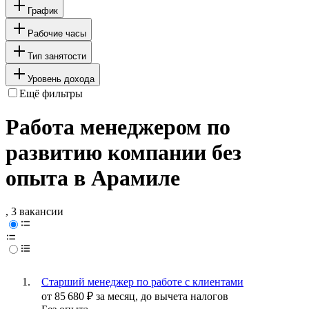
График
Рабочие часы
Тип занятости
Уровень дохода
Ещё фильтры
Работа менеджером по
развитию компании без
опыта в Арамиле
, 3 вакансии
Старший менеджер по работе с клиентами
от
85 680
₽
за месяц,
до вычета налогов