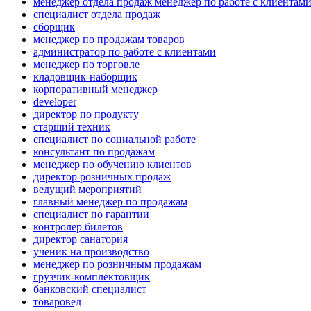
менеджер отдела продаж менеджер по работе с клиентам
специалист отдела продаж
сборщик
менеджер по продажам товаров
администратор по работе с клиентами
менеджер по торговле
кладовщик-наборщик
корпоративный менеджер
developer
директор по продукту
старший техник
специалист по социальной работе
консультант по продажам
менеджер по обучению клиентов
директор розничных продаж
ведущий мероприятий
главный менеджер по продажам
специалист по гарантии
контролер билетов
директор санатория
ученик на производство
менеджер по розничным продажам
грузчик-комплектовщик
банковский специалист
товаровед