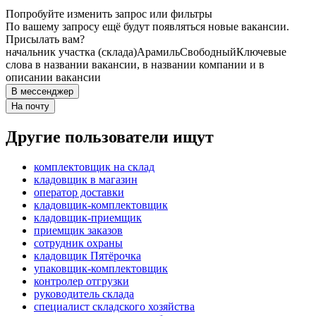
Попробуйте изменить запрос или фильтры
По вашему запросу ещё будут появляться новые вакансии.
Присылать вам?
начальник участка (склада)
Арамиль
Свободный
Ключевые
слова в названии вакансии, в названии компании и в
описании вакансии
В мессенджер
На почту
Другие пользователи ищут
комплектовщик на склад
кладовщик в магазин
оператор доставки
кладовщик-комплектовщик
кладовщик-приемщик
приемщик заказов
сотрудник охраны
кладовщик Пятёрочка
упаковщик-комплектовщик
контролер отгрузки
руководитель склада
специалист складского хозяйства