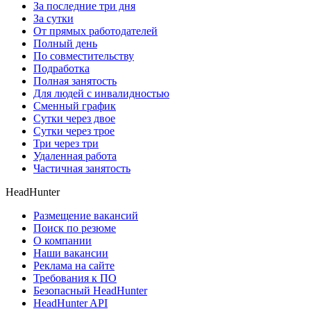
За последние три дня
За сутки
От прямых работодателей
Полный день
По совместительству
Подработка
Полная занятость
Для людей с инвалидностью
Сменный график
Сутки через двое
Сутки через трое
Три через три
Удаленная работа
Частичная занятость
HeadHunter
Размещение вакансий
Поиск по резюме
О компании
Наши вакансии
Реклама на сайте
Требования к ПО
Безопасный HeadHunter
HeadHunter API