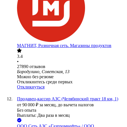
МАГНИТ, Розничная сеть. Магазины продуктов
3.4
•
27890
отзывов
Бородулино, Советская, 13
Можно без резюме
Откликнитесь среди первых
Откликнуться
Продавец-кассир АЗС (Челябинский тракт 18 км, 1)
от
90 000
₽
за месяц,
до вычета налогов
Без опыта
Выплаты: Два раза в месяц
ООО
Сеть АЗС «Газпромнефть» / ООО