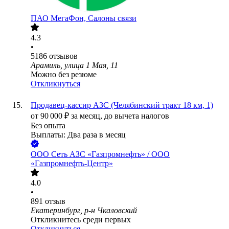
ПАО
МегаФон, Салоны связи
4.3
•
5186
отзывов
Арамиль, улица 1 Мая, 11
Можно без резюме
Откликнуться
Продавец-кассир АЗС (Челябинский тракт 18 км, 1)
от
90 000
₽
за месяц,
до вычета налогов
Без опыта
Выплаты: Два раза в месяц
ООО
Сеть АЗС «Газпромнефть» / ООО
«Газпромнефть-Центр»
4.0
•
891
отзыв
Екатеринбург, р-н Чкаловский
Откликнитесь среди первых
Откликнуться