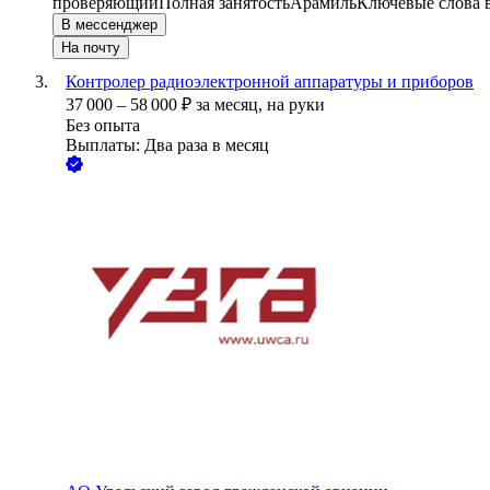
проверяющий
Полная занятость
Арамиль
Ключевые слова в
В мессенджер
На почту
Контролер радиоэлектронной аппаратуры и приборов
37 000
–
58 000
₽
за месяц,
на руки
Без опыта
Выплаты: Два раза в месяц