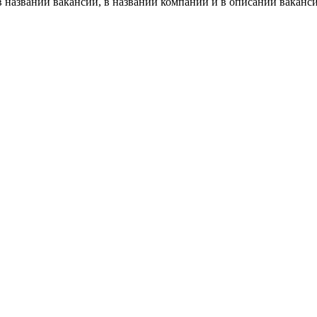
 названии вакансии, в названии компании и в описании ваканс