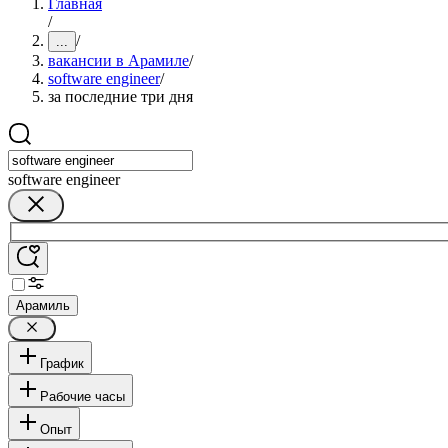
Главная
/
/
...
вакансии в Арамиле
/
software engineer
/
за последние три дня
software engineer
Арамиль
График
Рабочие часы
Опыт