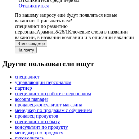
Откликнитесь среди первых
Откликнуться
По вашему запросу ещё будут появляться новые
вакансии. Присылать вам?
специалист по развитию
персонала
Арамиль
5/2
6/1
Ключевые слова в названии
вакансии, в названии компании и в описании вакансии
В мессенджер
На почту
Другие пользователи ищут
специалист
управляющий персоналом
партнер
специалист по работе с персоналом
account manager
продавец-консультант магазина
менеджер по продажам с обучением
продавец продуктов
специалист по сбыту
консультант по продукту
менеджер по продукту
руководитель