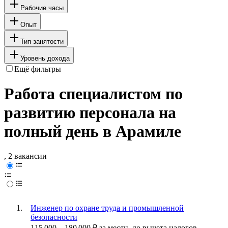
Рабочие часы
Опыт
Тип занятости
Уровень дохода
Ещё фильтры
Работа специалистом по
развитию персонала на
полный день в Арамиле
, 2 вакансии
Инженер по охране труда и промышленной
безопасности
115 000
–
180 000
₽
за месяц,
до вычета налогов