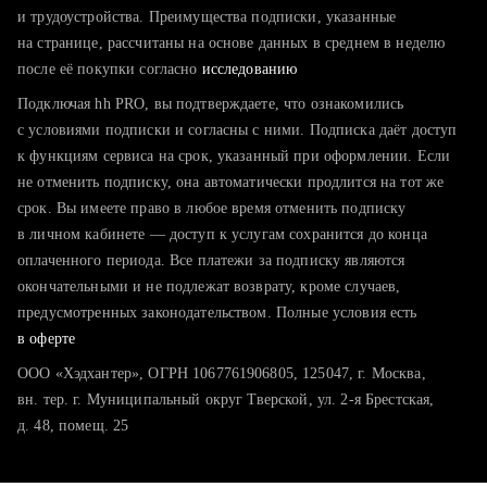
тратите много времени на поиск и вручную поднимаете
и трудоустройства. Преимущества подписки, указанные
резюме
на странице, рассчитаны на основе данных в среднем в неделю
после её покупки согласно
хотите сравнить себя с конкурентами и оценить шансы
исследованию
Подключая hh PRO, вы подтверждаете, что ознакомились
с условиями подписки и согласны с ними. Подписка даёт доступ
к функциям сервиса на срок, указанный при оформлении. Если
не отменить подписку, она автоматически продлится на тот же
срок. Вы имеете право в любое время отменить подписку
в личном кабинете — доступ к услугам сохранится до конца
оплаченного периода. Все платежи за подписку являются
окончательными и не подлежат возврату, кроме случаев,
предусмотренных законодательством. Полные условия есть
в оферте
ООО «Хэдхантер», ОГРН 1067761906805, 125047, г. Москва,
вн. тер. г. Муниципальный округ Тверской, ул. 2-я Брестская,
д. 48, помещ. 25