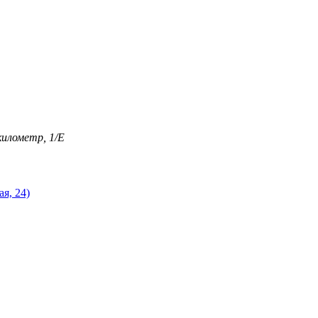
километр, 1/Е
я, 24)