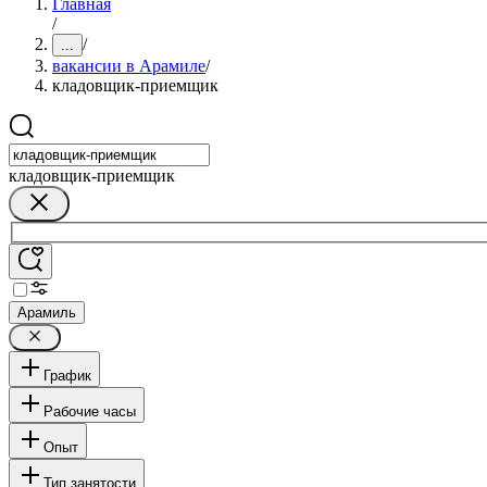
Главная
/
/
...
вакансии в Арамиле
/
кладовщик-приемщик
кладовщик-приемщик
Арамиль
График
Рабочие часы
Опыт
Тип занятости