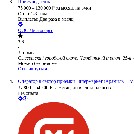
Приемосдатчик
75 000
–
130 000
₽
за месяц,
на руки
Опыт 1-3 года
Выплаты: Два раза в месяц
ООО
Чистогорье
3.6
•
3
отзыва
Сысертский городской округ, Челябинский тракт, 25-й 
Можно без резюме
Откликнуться
Оператор в сектор приемки Гипермаркет (Арамиль, 1 Ма
37 800
–
54 200
₽
за месяц,
до вычета налогов
Без опыта