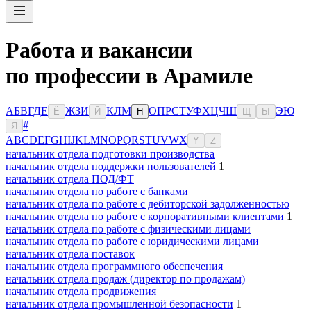
Работа и вакансии
по профессии в Арамиле
А
Б
В
Г
Д
Е
Ж
З
И
К
Л
М
О
П
Р
С
Т
У
Ф
Х
Ц
Ч
Ш
Э
Ю
Ё
Й
Н
Щ
Ы
#
Я
A
B
C
D
E
F
G
H
I
J
K
L
M
N
O
P
Q
R
S
T
U
V
W
X
Y
Z
начальник отдела подготовки производства
начальник отдела поддержки пользователей
1
начальник отдела ПОД/ФТ
начальник отдела по работе с банками
начальник отдела по работе с дебиторской задолженностью
начальник отдела по работе с корпоративными клиентами
1
начальник отдела по работе с физическими лицами
начальник отдела по работе с юридическими лицами
начальник отдела поставок
начальник отдела программного обеспечения
начальник отдела продаж (директор по продажам)
начальник отдела продвижения
начальник отдела промышленной безопасности
1