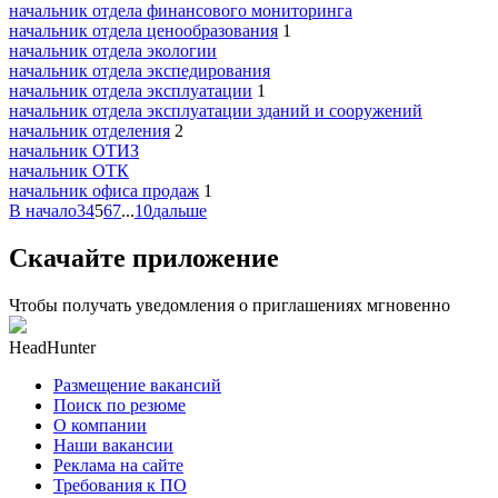
начальник отдела финансового мониторинга
начальник отдела ценообразования
1
начальник отдела экологии
начальник отдела экспедирования
начальник отдела эксплуатации
1
начальник отдела эксплуатации зданий и сооружений
начальник отделения
2
начальник ОТИЗ
начальник ОТК
начальник офиса продаж
1
В начало
3
4
5
6
7
...
10
дальше
Скачайте приложение
Чтобы получать уведомления о приглашениях мгновенно
HeadHunter
Размещение вакансий
Поиск по резюме
О компании
Наши вакансии
Реклама на сайте
Требования к ПО