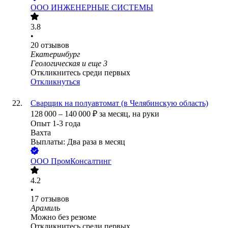
ООО
ИНЖЕНЕРНЫЕ СИСТЕМЫ
3.8
•
20
отзывов
Екатеринбург
Геологическая
и еще
3
Откликнитесь среди первых
Откликнуться
Сварщик на полуавтомат (в Челябинскую область)
128 000
–
140 000
₽
за месяц,
на руки
Опыт 1-3 года
Вахта
Выплаты: Два раза в месяц
ООО
ПромКонсалтинг
4.2
•
17
отзывов
Арамиль
Можно без резюме
Откликнитесь среди первых