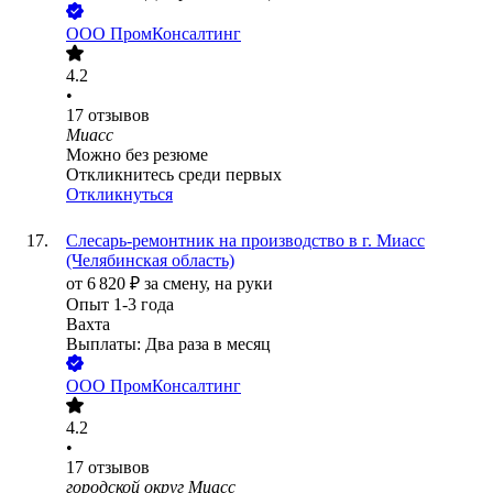
ООО
ПромКонсалтинг
4.2
•
17
отзывов
Миасс
Можно без резюме
Откликнитесь среди первых
Откликнуться
Слесарь-ремонтник на производство в г. Миасс
(Челябинская область)
от
6 820
₽
за смену,
на руки
Опыт 1-3 года
Вахта
Выплаты: Два раза в месяц
ООО
ПромКонсалтинг
4.2
•
17
отзывов
городской округ Миасс