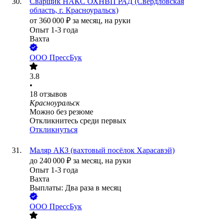
Сварщик НАКС ОХНВП РАД (Свердловская
область, г. Красноуральск)
от
360 000
₽
за месяц,
на руки
Опыт 1-3 года
Вахта
ООО
ПрессБук
3.8
•
18
отзывов
Красноуральск
Можно без резюме
Откликнитесь среди первых
Откликнуться
Маляр АКЗ (вахтовый посёлок Харасавэй)
до
240 000
₽
за месяц,
на руки
Опыт 1-3 года
Вахта
Выплаты: Два раза в месяц
ООО
ПрессБук