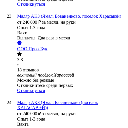
Откликнуться
Маляр АКЗ (Ямал, Бованенково, поселок Харасавэй)
от
240 000
₽
за месяц,
на руки
Опыт 1-3 года
Вахта
Выплаты: Два раза в месяц
ООО
ПрессБук
3.8
•
18
отзывов
вахтовый посёлок Харасавэй
Можно без резюме
Откликнитесь среди первых
Откликнуться
Маляр АКЗ (Ямал. Баваненково (поселок
ХАРАСАВЭЙ))
от
240 000
₽
за месяц,
на руки
Опыт 1-3 года
Вахта