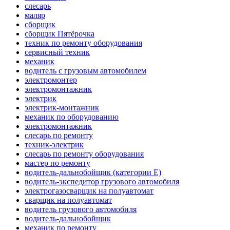
слесарь
маляр
сборщик
сборщик Пятёрочка
техник по ремонту оборудования
сервисный техник
механик
водитель с грузовым автомобилем
электромонтер
электромонтажник
электрик
электрик-монтажник
механик по оборудованию
электромонтажник
слесарь по ремонту
техник-электрик
слесарь по ремонту оборудования
мастер по ремонту
водитель-дальнобойщик (категории Е)
водитель-экспедитор грузового автомобиля
электрогазосварщик на полуавтомат
сварщик на полуавтомат
водитель грузового автомобиля
водитель-дальнобойщик
механик по ремонту