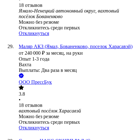
18
отзывов
Ямало-Ненецкий автономный округ, вахтовый
посёлок Бованенково
Можно без резюме
Откликнитесь среди первых
Откликнуться
Маляр АКЗ (Ямал, Бованенково, поселок Харасавэй)
от
240 000
₽
за месяц,
на руки
Опыт 1-3 года
Вахта
Выплаты: Два раза в месяц
ООО
ПрессБук
3.8
•
18
отзывов
вахтовый посёлок Харасавэй
Можно без резюме
Откликнитесь среди первых
Откликнуться